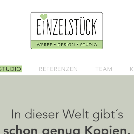
STUDIO
REFERENZEN
TEAM
K
In
dieser
Welt gibt´s
schon genug Kopien.