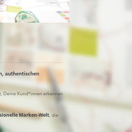
n, authentischen
st, Deine Kund*innen erkennen
sionelle Marken-Welt
, die