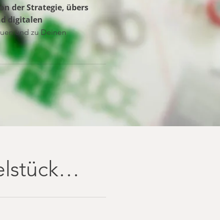
on der Strategie, übers
d digitalen
rauen und zu Deinen
elstück…