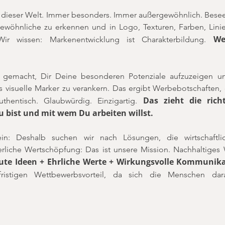
uf dieser Welt. Immer besonders. Immer außergewöhnlich. Besee
gewöhnliche zu erkennen und in Logo, Texturen, Farben, Lini
We
r wissen: Markenentwicklung ist Charakterbildung.
gemacht, Dir Deine besonderen Potenziale aufzuzeigen und 
visuelle Marker zu verankern. Das ergibt Werbebotschaften,
Das zieht die ric
thentisch. Glaubwürdig. Einzigartig.
Du bist und mit wem Du arbeiten willst.
sein: Deshalb suchen wir nach Lösungen, die wirtschaftli
erliche Wertschöpfung: Das ist unsere Mission. Nachhaltiges
ute Ideen + Ehrliche Werte + Wirkungsvolle Kommunikat
fristigen Wettbewerbsvorteil, da sich die Menschen da