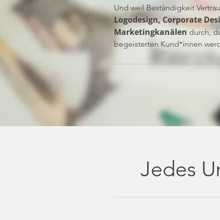
Und weil Beständigkeit Vertrau
Logodesign, Corporate Desi
Marketingkanälen
durch, d
begeisterten Kund*innen wer
Jedes U